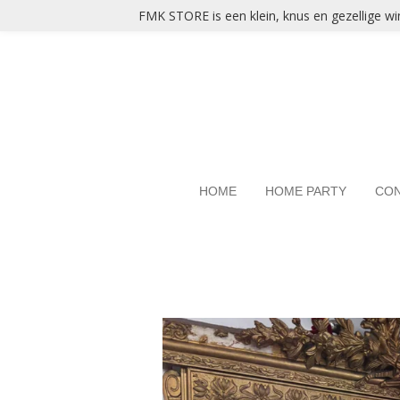
FMK STORE is een klein, knus en gezellige win
Ga
direct
naar
de
hoofdinhoud
HOME
HOME PARTY
CO