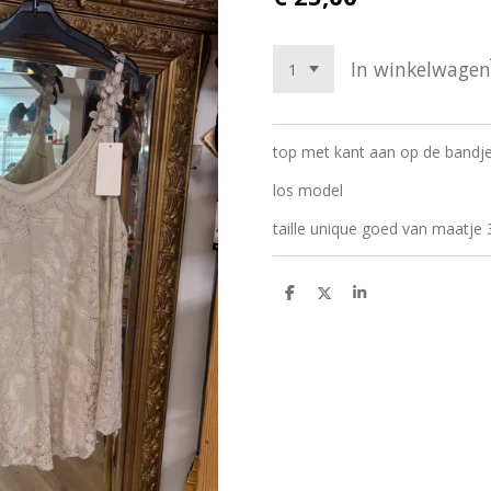
In winkelwagen
top met kant aan op de bandj
los model
taille unique goed van maatje 
D
D
S
e
e
h
l
e
a
e
l
r
n
e