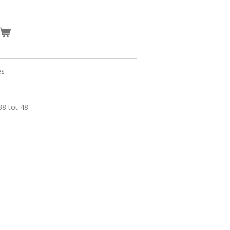
es
38 tot 48