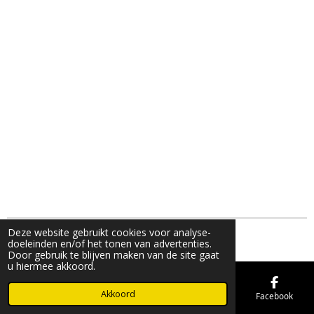
Deze website gebruikt cookies voor analyse-
© 2019 - 2026 FMK STORE
doeleinden en/of het tonen van advertenties.
Door gebruik te blijven maken van de site gaat
u hiermee akkoord.
Akkoord
E-mailadres
Telefoonnummer
Kaart
Facebook