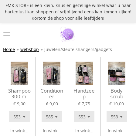
FMK STORE is een klein, knus en gezellige winkel waar u naar
Ga
hartenlust kan shoppen of vrijblijvend eens kan komen kijken!
direct
Kortom de shop voor alle leeftijden!
naar
de
hoofdinhoud
Home
»
webshop
»
Juwelen/sleutelshangers/gadgets
Shampoo
Condition
Handzee
Body
300 ml
er
p
scrub
€ 9,00
€ 9,00
€ 7,75
€ 10,00
In winkelwagen
In winkelwagen
In winkelwagen
In winkelwag