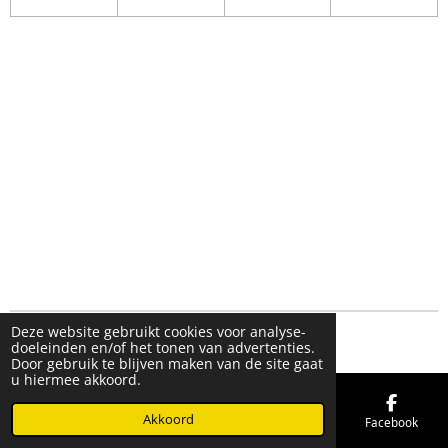
Deze website gebruikt cookies voor analyse-
© 2019 - 2026 FMK STORE
doeleinden en/of het tonen van advertenties.
Door gebruik te blijven maken van de site gaat
u hiermee akkoord.
Akkoord
E-mailadres
Telefoonnummer
Kaart
Facebook