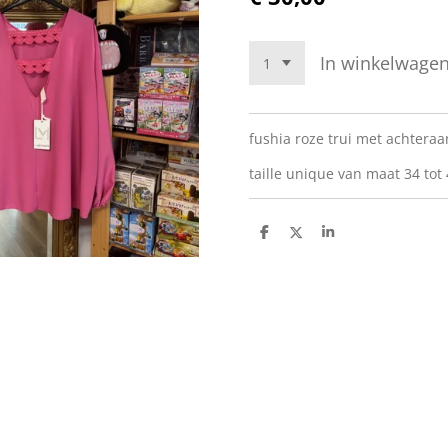
In winkelwage
fushia roze trui met achteraa
taille unique van maat 34 tot
D
D
S
e
e
h
l
e
a
e
l
r
n
e