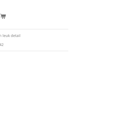
n
n leuk detail
 42