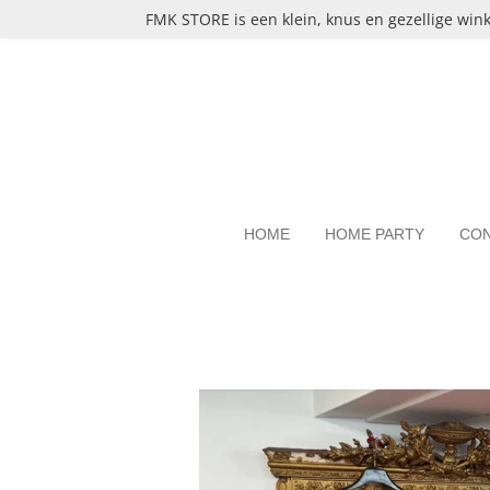
FMK STORE is een klein, knus en gezellige wink
Ga
direct
naar
de
hoofdinhoud
HOME
HOME PARTY
CO