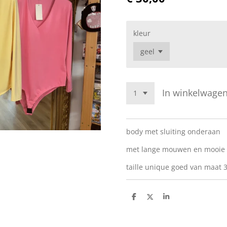
kleur
In winkelwage
body met sluiting onderaan
met lange mouwen en mooie 
taille unique goed van maat 3
D
D
S
e
e
h
l
e
a
e
l
r