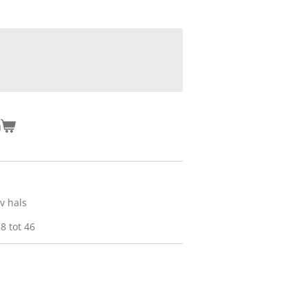
n
v hals
8 tot 46