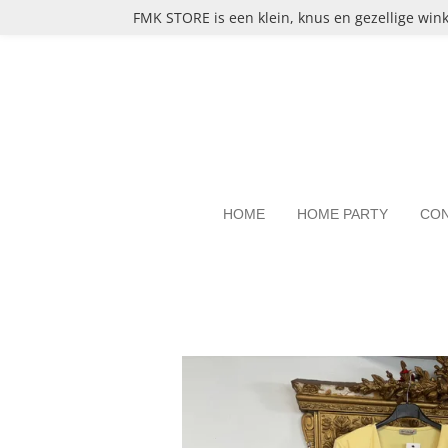
FMK STORE is een klein, knus en gezellige wink
Ga
direct
naar
de
hoofdinhoud
HOME
HOME PARTY
CO