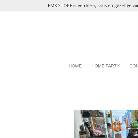
FMK STORE is een klein, knus en gezellige win
Ga
direct
naar
de
hoofdinhoud
HOME
HOME PARTY
CO