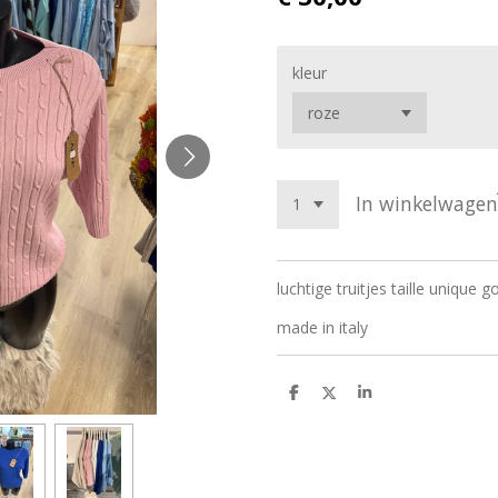
kleur
In winkelwagen
luchtige truitjes taille unique 
made in italy
D
D
S
e
e
h
l
e
a
e
l
r
n
e