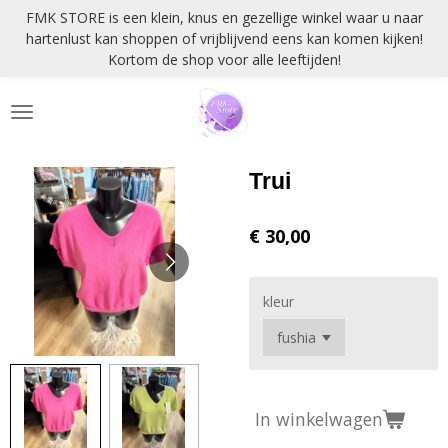
FMK STORE is een klein, knus en gezellige winkel waar u naar
Ga
hartenlust kan shoppen of vrijblijvend eens kan komen kijken!
direct
Kortom de shop voor alle leeftijden!
naar
de
hoofdinhoud
Trui
€ 30,00
kleur
In winkelwagen