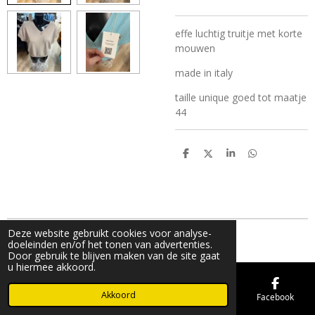
effe luchtig truitje met korte
mouwen
made in italy
taille unique goed tot maatje
44
D
D
S
D
e
e
h
e
l
e
a
l
e
l
r
e
n
e
n
Deze website gebruikt cookies voor analyse-
© 2019 - 2026 FMK STORE
doeleinden en/of het tonen van advertenties.
Door gebruik te blijven maken van de site gaat
u hiermee akkoord.
Akkoord
E-mailadres
Telefoonnummer
Kaart
Facebook