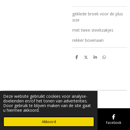
geklede broek voor de plus
size
met twee steekzakjes
rekker bovenaan
D
D
S
D
e
e
h
e
l
e
a
l
e
l
r
e
n
e
n
Deze website gebruikt cookies voor analyse-
© 2019 - 2026 FMK STORE
doeleinden en/of het tonen van advertenties.
Door gebruik te blijven maken van de site gaat
u hiermee akkoord.
Akkoord
E-mailadres
Telefoonnummer
Kaart
Facebook