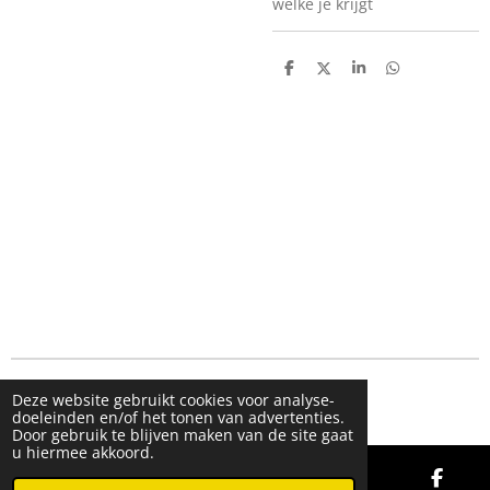
welke je krijgt
D
D
S
D
e
e
h
e
l
e
a
l
e
l
r
e
n
e
n
© 2019 - 2026 FMK STORE
Deze website gebruikt cookies voor analyse-
doeleinden en/of het tonen van advertenties.
Door gebruik te blijven maken van de site gaat
u hiermee akkoord.