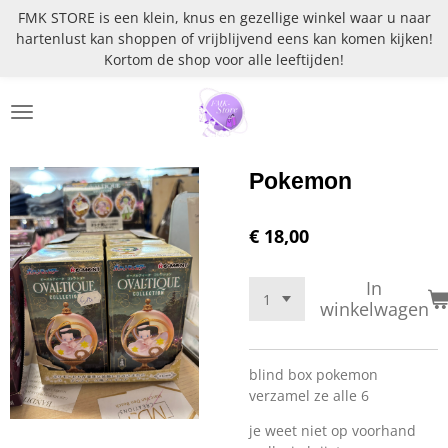
FMK STORE is een klein, knus en gezellige winkel waar u naar
Ga
hartenlust kan shoppen of vrijblijvend eens kan komen kijken!
direct
Kortom de shop voor alle leeftijden!
naar
de
hoofdinhoud
Pokemon
€ 18,00
In
winkelwagen
blind box pokemon
verzamel ze alle 6
je weet niet op voorhand