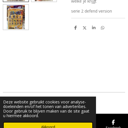
welke je krijgt
serie 2 defend version
D
D
S
D
e
e
h
e
l
e
a
l
e
l
r
e
n
e
n
© 2019 - 2026 FMK STORE
Deze website gebruikt cookies voor analyse-
doeleinden en/of het tonen van advertenties.
Door gebruik te blijven maken van de site gaat
u hiermee akkoord.
Akkoord
E-mailadres
Telefoonnummer
Kaart
Facebook