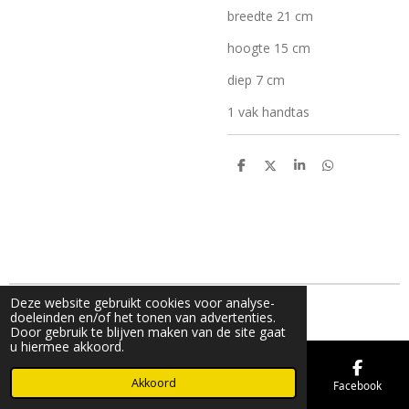
breedte 21 cm
hoogte 15 cm
diep 7 cm
1 vak handtas
D
D
S
D
e
e
h
e
l
e
a
l
e
l
r
e
n
e
n
Deze website gebruikt cookies voor analyse-
© 2019 - 2026 FMK STORE
doeleinden en/of het tonen van advertenties.
Door gebruik te blijven maken van de site gaat
u hiermee akkoord.
Akkoord
E-mailadres
Telefoonnummer
Kaart
Facebook