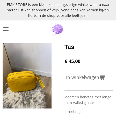
FMK STORE is een klein, knus en gezellige winkel waar u naar
Ga
hartenlust kan shoppen of vrijblijvend eens kan komen kijken!
direct
Kortom de shop voor alle leeftijden!
naar
de
hoofdinhoud
Tas
€ 45,00
In winkelwagen
ledereen handtas met lange
riem volledig leder
afmetingen