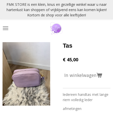
FMK STORE is een klein, knus en gezellige winkel waar u naar
Ga
hartenlust kan shoppen of vrijblijvend eens kan komen kijken!
direct
Kortom de shop voor alle leeftijden!
naar
de
hoofdinhoud
Tas
€ 45,00
In winkelwagen
ledereen handtas met lange
riem volledig leder
afmetingen