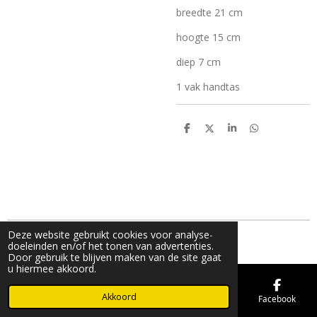
breedte 21 cm
hoogte 15 cm
diep 7 cm
1 vak handtas
D
D
S
D
e
e
h
e
l
e
a
l
e
l
r
e
n
e
n
Deze website gebruikt cookies voor analyse-
© 2019 - 2026 FMK STORE
doeleinden en/of het tonen van advertenties.
Door gebruik te blijven maken van de site gaat
u hiermee akkoord.
Akkoord
E-mailadres
Telefoonnummer
Kaart
Facebook