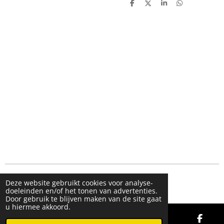
D
D
S
D
e
e
h
e
l
e
a
l
e
l
r
e
n
e
n
© 2019 - 2026 FMK STORE
Deze website gebruikt cookies voor analyse-
doeleinden en/of het tonen van advertenties.
Door gebruik te blijven maken van de site gaat
u hiermee akkoord.