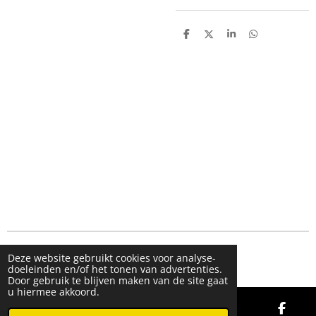
D
D
S
D
e
e
h
e
l
e
a
l
e
l
r
e
n
e
n
© 2019 - 2026 FMK STORE
Deze website gebruikt cookies voor analyse-
doeleinden en/of het tonen van advertenties.
Door gebruik te blijven maken van de site gaat
u hiermee akkoord.