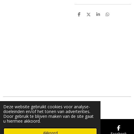
D
D
S
D
e
e
h
e
l
e
a
l
e
l
r
e
n
e
n
© 2019 - 2026 FMK STORE
Deze website gebruikt cookies voor analyse-
doeleinden en/of het tonen van advertenties.
Door gebruik te blijven maken van de site gaat
u hiermee akkoord.
Akkoord
E-mailadres
Telefoonnummer
Kaart
Facebook