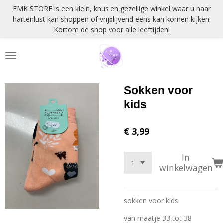
FMK STORE is een klein, knus en gezellige winkel waar u naar
Ga
hartenlust kan shoppen of vrijblijvend eens kan komen kijken!
direct
Kortom de shop voor alle leeftijden!
naar
de
hoofdinhoud
Sokken voor
kids
€ 3,99
In
winkelwagen
sokken voor kids
van maatje 33 tot 38