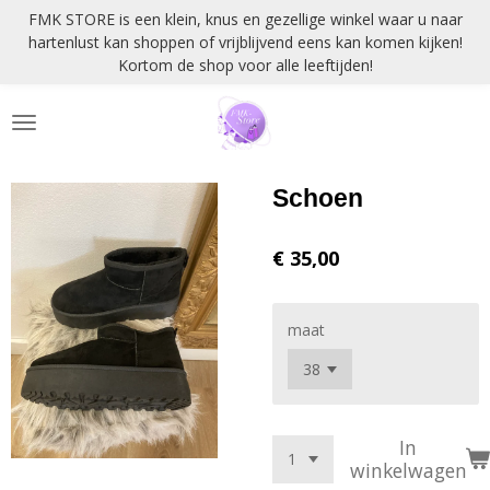
FMK STORE is een klein, knus en gezellige winkel waar u naar
Ga
hartenlust kan shoppen of vrijblijvend eens kan komen kijken!
direct
Kortom de shop voor alle leeftijden!
naar
de
hoofdinhoud
Schoen
€ 35,00
maat
In
winkelwagen