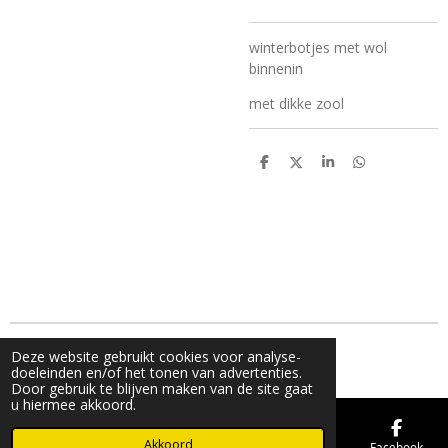
winterbotjes met wol
binnenin
met dikke zool
D
D
S
D
e
e
h
e
l
e
a
l
e
l
r
e
n
e
n
© 2019 - 2026 FMK STORE
Deze website gebruikt cookies voor analyse-
doeleinden en/of het tonen van advertenties.
Door gebruik te blijven maken van de site gaat
u hiermee akkoord.
Akkoord
E-mailadres
Telefoonnummer
Kaart
Facebook