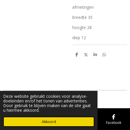
afmetingen
breedte 35
hoogte 28
diep 12
D
D
S
D
e
e
h
e
l
e
a
l
e
l
r
e
n
e
n
Deze website gebruikt cookies voor analyse-
© 2019 - 2026 FMK STORE
doeleinden en/of het tonen van advertenties.
Door gebruik te blijven maken van de site gaat
u hiermee akkoord.
Akkoord
E-mailadres
Telefoonnummer
Kaart
Facebook