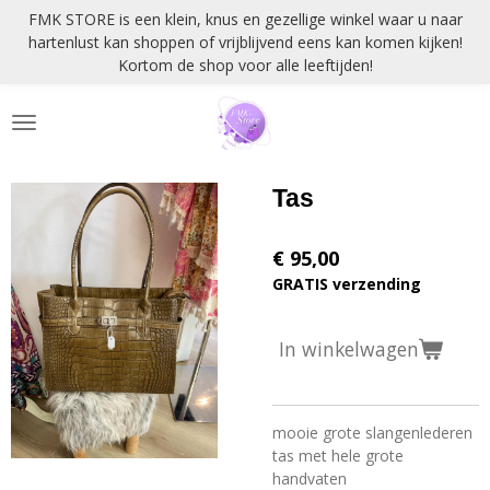
FMK STORE is een klein, knus en gezellige winkel waar u naar
Ga
hartenlust kan shoppen of vrijblijvend eens kan komen kijken!
direct
Kortom de shop voor alle leeftijden!
naar
de
hoofdinhoud
Tas
€ 95,00
GRATIS verzending
In winkelwagen
mooie grote slangenlederen
tas met hele grote
handvaten